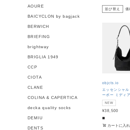
AOURE
価
並び替え
BAICYCLON by bagjack
BERWICH
BRIEFING
brightway
BRIGLIA 1949
CCP
CIOTA
objcts.io
CLANE
エッセンシャル
ーボー ミディ
COLINA & CAPERTICA
NEW
decka quality socks
¥
38,500
■
DEMIU
カートに入れ
DENTS