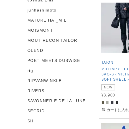
Joshua Ellis
junhashimoto
MATURE HA._MIL
MOISMONT
MOUT RECON TAILOR
OLEND
POET MEETS DUBWISE
TAION
MILITARY EC
rig
BAG-S＜MILI
SOFT SHELL
RIPVANWINKLE
NEW
RIVERS
¥
3,960
SAVONNERIE DE LA LUNE
■
■
■
■
カートに入れ
SECRID
SH