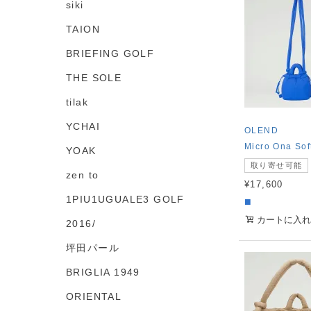
siki
TAION
BRIEFING GOLF
THE SOLE
tilak
YCHAI
OLEND
Micro Ona Sof
YOAK
取り寄せ可能
zen to
¥
17,600
1PIU1UGUALE3 GOLF
■
カートに入れ
2016/
坪田パール
BRIGLIA 1949
ORIENTAL