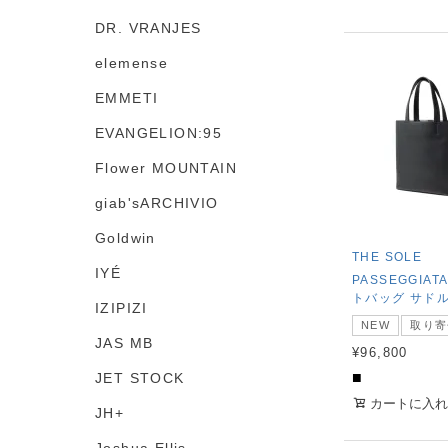
DR. VRANJES
elemense
EMMETI
EVANGELION:95
Flower MOUNTAIN
giab'sARCHIVIO
Goldwin
THE SOLE
IYÉ
PASSEGGIA
トバッグ サド
IZIPIZI
NEW
取り寄
JAS MB
¥
96,800
■
JET STOCK
カートに入れ
JH+