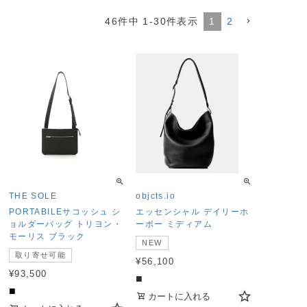
46
件中
1
-
30
件表示
1
2
THE SOLE
objcts.io
PORTABILEサコッシュ シ
エッセンシャル デイリーホ
ョルダーバッグ トリヨン・
ーボー ミディアム
モーリス ブラック
NEW
取り寄せ可能
¥
56,100
¥
93,500
■
■
カートに入れる