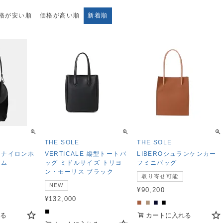
格が安い順
価格が高い順
新着順
THE SOLE
THE SOLE
 ナイロンホ
VERTICALE 縦型トートバ
LIBEROシュランケンカー
アム
ッグ ミドルサイズ トリヨ
フミニバッグ
ン・モーリス ブラック
取り寄せ可能
NEW
¥
90,200
¥
132,000
■
■
■
■
■
る
カートに入れる