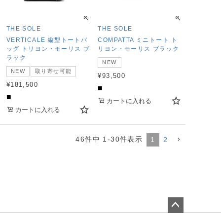
THE SOLE
THE SOLE
VERTICALE 縦型トートバ
COMPATTA ミニトート ト
ッグ トリヨン・モーリス ブ
リヨン・モーリス ブラック
ラック
NEW
NEW
取り寄せ可能
¥
93,500
¥
181,500
■
■
カートに入れる
カートに入れる
46
件中
1
-
30
件表示
1
2
ペー