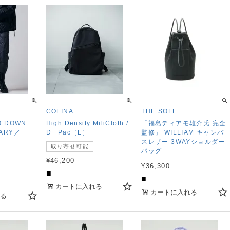
COLINA
THE SOLE
O DOWN
High Density MiliCloth /
「福島ティアモ雄介氏 完全
TARY／
D_ Pac［L］
監修」 WILLIAM キャンバ
＞
スレザー 3WAYショルダー
取り寄せ可能
バッグ
¥
46,200
¥
36,300
■
■
カートに入れる
カートに入れる
る