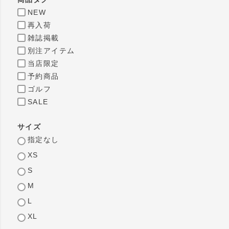
NEW
再入荷
雑誌掲載
別注アイテム
当店限定
予約商品
ゴルフ
SALE
サイズ
指定なし
XS
S
M
L
XL