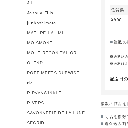
JH+
佐賀県
Joshua Ellis
¥
990
junhashimoto
MATURE HA._MIL
複数の
MOISMONT
MOUT RECON TAILOR
送料込
OLEND
送料は
POET MEETS DUBWISE
配送日
rig
RIPVANWINKLE
RIVERS
複数の商品を
SAVONNERIE DE LA LUNE
商品を複数
SECRID
送料込み商