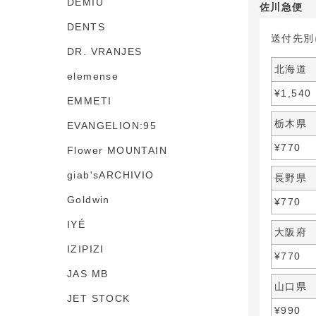
DEMIU
佐川急便
DENTS
送付先別
DR. VRANJES
北海道
elemense
¥
1,540
EMMETI
栃木県
EVANGELION:95
¥
770
Flower MOUNTAIN
giab'sARCHIVIO
長野県
Goldwin
¥
770
IYÉ
大阪府
IZIPIZI
¥
770
JAS MB
山口県
JET STOCK
¥
990