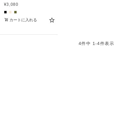
¥
3,080
■
■
■
カートに入れる
4
件中
1
-
4
件表示