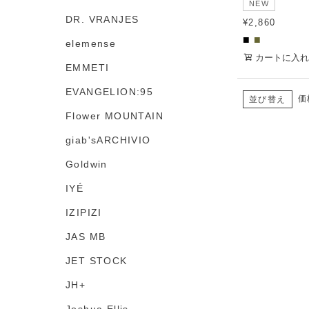
NEW
DR. VRANJES
¥
2,860
■
■
elemense
カートに入れ
EMMETI
EVANGELION:95
価
並び替え
Flower MOUNTAIN
giab'sARCHIVIO
Goldwin
IYÉ
IZIPIZI
JAS MB
JET STOCK
JH+