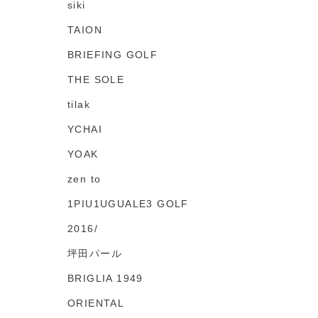
siki
TAION
BRIEFING GOLF
THE SOLE
tilak
YCHAI
YOAK
zen to
1PIU1UGUALE3 GOLF
2016/
坪田パール
BRIGLIA 1949
ORIENTAL