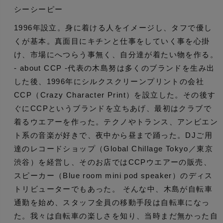
シーシーピー
1996年設立。身に着ける人をイメージし、タフで優し
くが基本。真面目にキチンと仕事をしていく事を心掛
け、市場にへつらう事無く、自分達が着たい物を作る。
- about CCP -代表の木島努は多くのブランドを生み出
した後、1996年にシルクスクリーンプリントの会社
CCP（Crazy Character Print）を設立した。その後す
ぐにCCPというブランドを立ちあげ、最初はクラブで
着るウエアーを作った。テクノやトランス、アンビエン
ト系の音楽が好きで、夜中から昼まで踊った。DJご用
達のレコードショップ（Global Chillage Tokyo／東京
渋谷）を経営し、そのお店ではCCPウエアーの販売、
スピーカー（Blue room mini pod speaker）のディス
トリビューターでもあった。 そんな中、木島が自転車
通勤を始め、スタッフ全員の移動手段は自転車になっ
た。我々は自転車の楽しさを知り、当時まだ無かった自