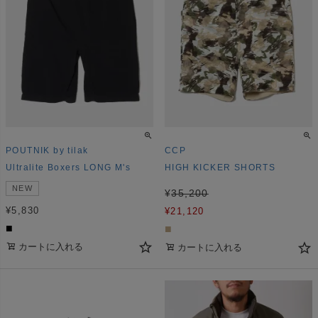
POUTNIK by tilak
CCP
Ultralite Boxers LONG M's
HIGH KICKER SHORTS
NEW
¥
35,200
¥
5,830
¥
21,120
■
■
カートに入れる
カートに入れる