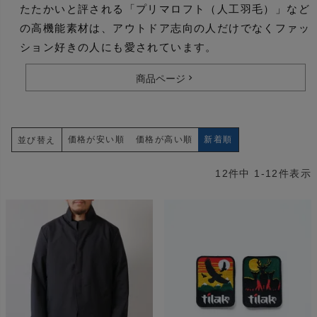
たたかいと評される「プリマロフト（人工羽毛）」など
の高機能素材は、アウトドア志向の人だけでなくファッ
ション好きの人にも愛されています。
商品ページ
価格が安い順
価格が高い順
新着順
並び替え
12
件中
1
-
12
件表示