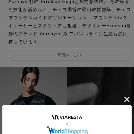
Acronym社の Errolson Hughと契約を締結。 その確か
な技術が認められ、チェコ国営の登山教授部隊、チェコ
マウンテンガイドアソシエーション、 マウンテンレス
キューサービスのウェアも担当、デザイナーErrolson自
身のブランド"Acronym"の アパレルライン生産も受け
持っています。
商品ページ