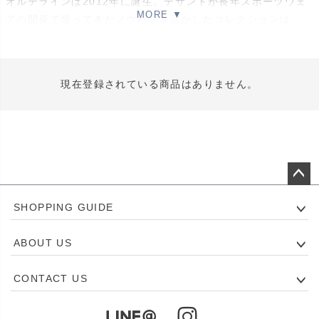
オルテラインは2012年に誕生。デサントが長年スポーツウェ
アの開発で培ってきたノウハウを活かしたコレクションは、
「all」(全て)と「terrain」(地形)を組み合わせた造語である
その名のとおり、年齢・シーン・流行に左右されない”真のモ
ノづくり”を追及しています。象徴的なアイテムである水沢ダ
現在登録されている商品はありません。
ウンを始め、コレクションは全て“Form Follows Function”
「すべてに理由があり、機能をともなったデザインである」と
いうコンセプトのもと生み出す。 デサントが世界のトップア
スリート共にスポーツパフォーマンスウェアの開発で培ったク
ラフツマンシップとファッション性を融合。
ペー
ALLTERRAIN 81
SHOPPING GUIDE
ジト
DESCENTEがスキーを通して雪山で培った機能やパターン技
ップ
術を、アウトドアシーンと都市生活の両方に対応するユーティ
ABOUT US
へ
リティアウトドアスポーツウェア。 ベーシックなシェルジャ
ケットや、パンツ、シャツやトラウザーズまで高機能生地の厳
CONTACT US
選を行い、パターンメイキング。