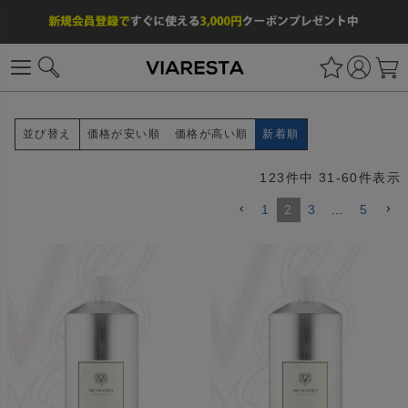
価格が安い順
価格が高い順
新着順
並び替え
123
件中
31
-
60
件表示
1
2
3
…
5