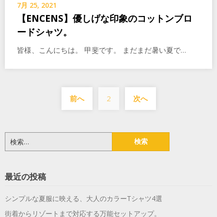
7月 25, 2021
【ENCENS】優しげな印象のコットンブロ
ードシャツ。
皆様、こんにちは。 甲斐です。 まだまだ暑い夏で…
投
前へ
2
次へ
稿
の
ペ
検
索:
ー
ジ
最近の投稿
送
シンプルな夏服に映える、大人のカラーTシャツ4選
り
街着からリゾートまで対応する万能セットアップ。