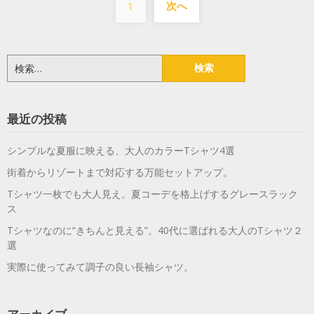
1
次へ
稿
の
ペ
検
索:
ー
ジ
最近の投稿
送
シンプルな夏服に映える、大人のカラーTシャツ4選
り
街着からリゾートまで対応する万能セットアップ。
Tシャツ一枚でも大人見え。夏コーデを格上げするグレースラック
ス
Tシャツなのに“きちんと見える”。40代に選ばれる大人のTシャツ２
選
実際に使ってみて調子の良い長袖シャツ。