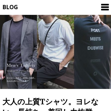
Skip
BLOG
to
content
大人の上質Tシャツ。ヨレな