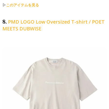
▷
このアイテムを見る
PMD LOGO Low Oversized T-shirt / POET
8.
MEETS DUBWISE