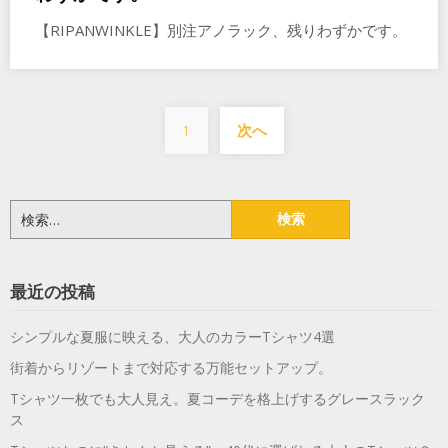
【RIPANWINKLE】別注アノラック、残りわずかです。
投
1
次へ
稿
の
ペ
検
索:
ー
ジ
最近の投稿
送
シンプルな夏服に映える、大人のカラーTシャツ4選
り
街着からリゾートまで対応する万能セットアップ。
Tシャツ一枚でも大人見え。夏コーデを格上げするグレースラック
ス