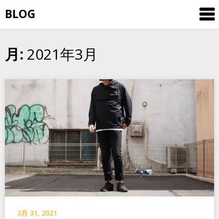
Skip
BLOG
to
content
2021年3月
月:
3月 31, 2021