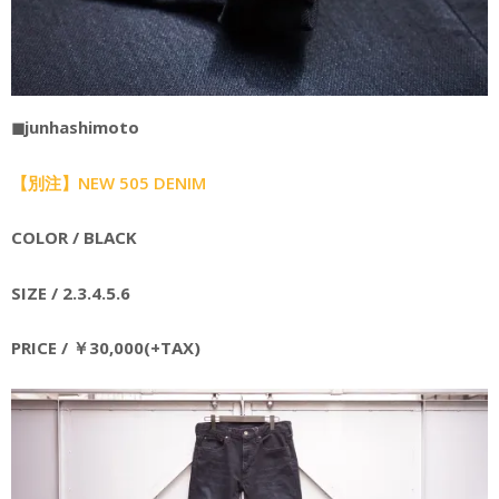
◼︎junhashimoto
【別注】NEW 505 DENIM
COLOR / BLACK
SIZE / 2.3.4.5.6
PRICE / ￥30,000(+TAX)