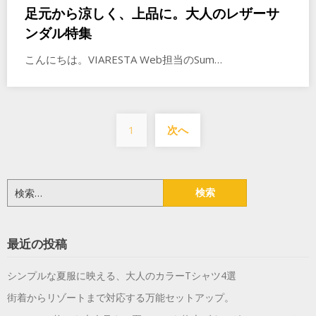
足元から涼しく、上品に。大人のレザーサ
ンダル特集
こんにちは。VIARESTA Web担当のSum…
投
1
次へ
稿
の
ペ
検
索:
ー
ジ
最近の投稿
送
シンプルな夏服に映える、大人のカラーTシャツ4選
り
街着からリゾートまで対応する万能セットアップ。