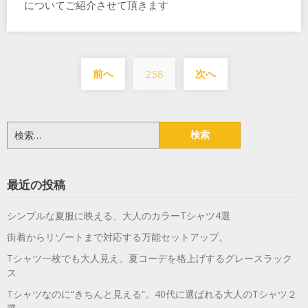
についてご紹介させて頂きます
投
前へ
258
次へ
稿
の
ペ
検
索:
ー
ジ
最近の投稿
送
シンプルな夏服に映える、大人のカラーTシャツ4選
り
街着からリゾートまで対応する万能セットアップ。
Tシャツ一枚でも大人見え。夏コーデを格上げするグレースラック
ス
Tシャツなのに“きちんと見える”。40代に選ばれる大人のTシャツ２