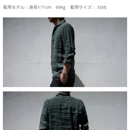
着用モデル：身長171cm 66kg 着用サイズ： 3(M)