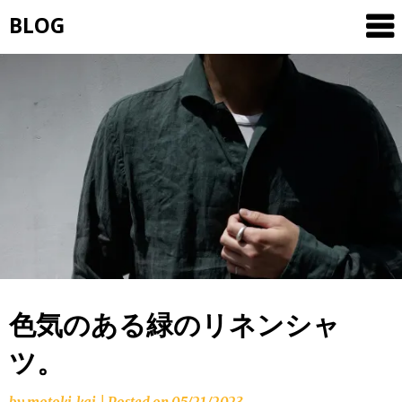
Skip
BLOG
to
content
色気のある緑のリネンシャ
ツ。