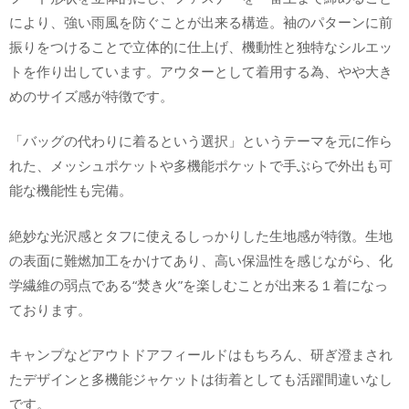
により、強い雨風を防ぐことが出来る構造。袖のパターンに前
振りをつけることで立体的に仕上げ、機動性と独特なシルエッ
トを作り出しています。アウターとして着用する為、やや大き
めのサイズ感が特徴です。
「バッグの代わりに着るという選択」というテーマを元に作ら
れた、メッシュポケットや多機能ポケットで手ぶらで外出も可
能な機能性も完備。
絶妙な光沢感とタフに使えるしっかりした生地感が特徴。生地
の表面に難燃加工をかけてあり、高い保温性を感じながら、化
学繊維の弱点である“焚き火”を楽しむことが出来る１着になっ
ております。
キャンプなどアウトドアフィールドはもちろん、研ぎ澄まされ
たデザインと多機能ジャケットは街着としても活躍間違いなし
です。