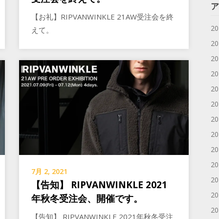
ア
【お礼】RIPVANWINKLE 21AW受注会を終
2
えて。
2
2
2
2
2
2
2
2
2
7月 2, 2021
2
【告知】 RIPVANWINKLE 2021
2
年秋冬受注会、開催です。
2
【告知】 RIPVANWINKLE 2021年秋冬受注