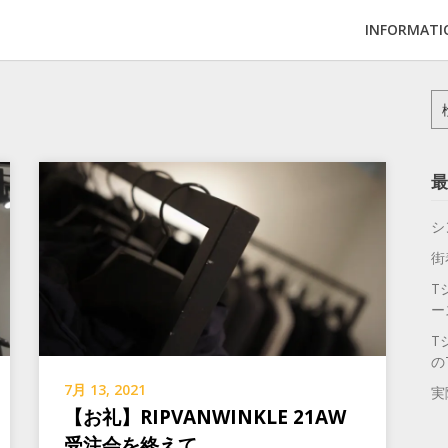
INFORMATI
検
索:
最
シ
街
T
ー
T
の
7月 13, 2021
実
【お礼】RIPVANWINKLE 21AW
受注会を終えて。