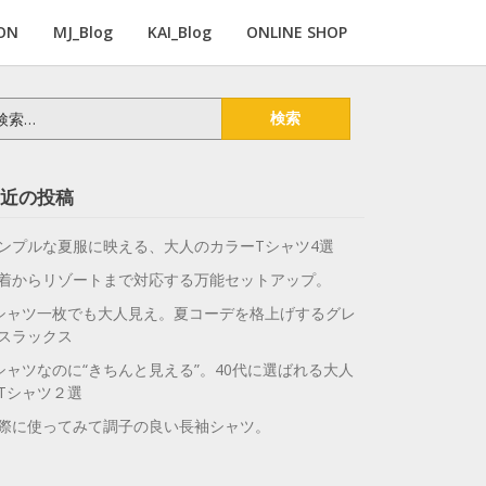
ON
MJ_Blog
KAI_Blog
ONLINE SHOP
近の投稿
ンプルな夏服に映える、大人のカラーTシャツ4選
着からリゾートまで対応する万能セットアップ。
シャツ一枚でも大人見え。夏コーデを格上げするグレ
スラックス
シャツなのに“きちんと見える”。40代に選ばれる大人
Tシャツ２選
際に使ってみて調子の良い長袖シャツ。