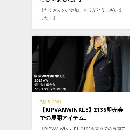
【たくさんのご参加、ありがとうございま
した。】
7月 6, 2021
【RIPVANWINKLE】21SS即売会
での展開アイテム。
【RIPVANWINKLE】21SS即売会での展開ア