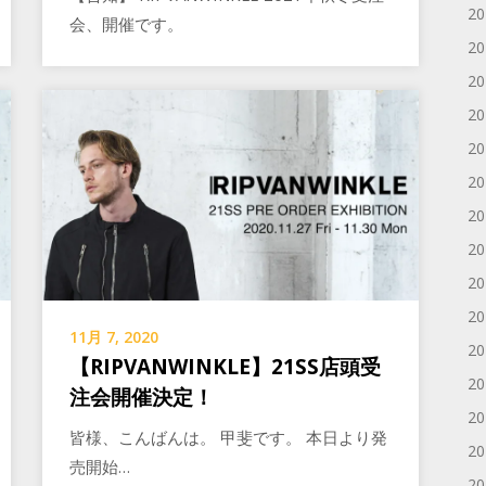
2
会、開催です。
2
2
2
2
2
2
2
2
2
11月 7, 2020
2
【RIPVANWINKLE】21SS店頭受
2
注会開催決定！
2
皆様、こんばんは。 甲斐です。 本日より発
2
売開始…
2