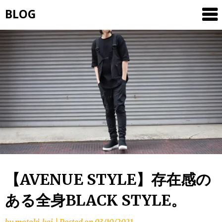
Skip
BLOG
to
content
【AVENUE STYLE】存在感の
ある全身BLACK STYLE。