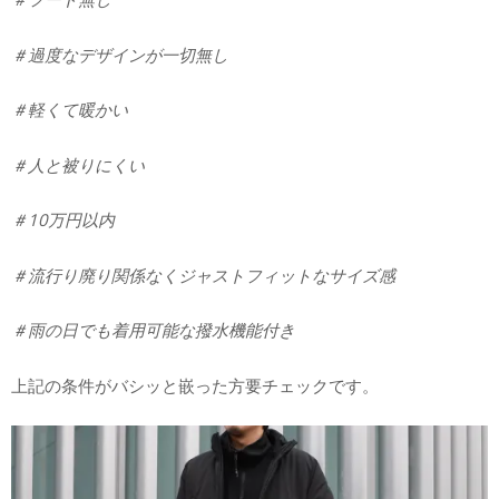
＃過度なデザインが一切無し
＃軽くて暖かい
＃人と被りにくい
＃10万円以内
＃流行り廃り関係なくジャストフィットなサイズ感
＃雨の日でも着用可能な撥水機能付き
上記の条件がバシッと嵌った方要チェックです。