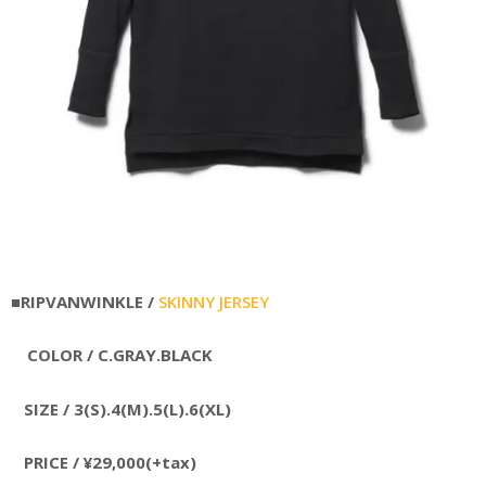
■RIPVANWINKLE /
SKINNY JERSEY
COLOR /
C.GRAY.
BLACK
SIZE / 3(S).4(M).5(L).6(XL)
PRICE / ¥29,000(+tax)