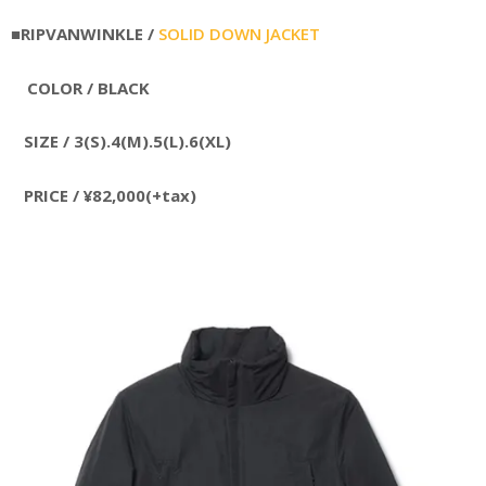
■RIPVANWINKLE /
SOLID DOWN JACKET
COLOR / BLACK
SIZE / 3(S).4(M).5(L).6(XL)
PRICE / ¥82,000(+tax)