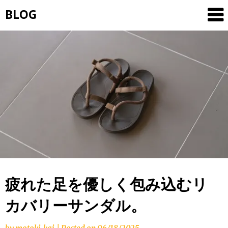
Skip
BLOG
to
content
疲れた足を優しく包み込むリ
カバリーサンダル。