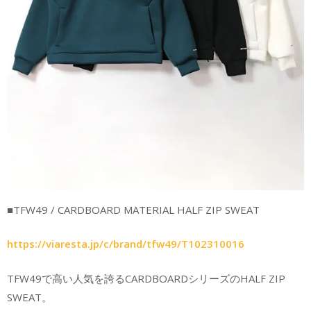
■TFW49 / CARDBOARD MATERIAL HALF ZIP SWEAT
https://viaresta.jp/c/brand/tfw49/T102310016
TFW49で高い人気を誇るCARDBOARDシリーズのHALF ZIP
SWEAT。