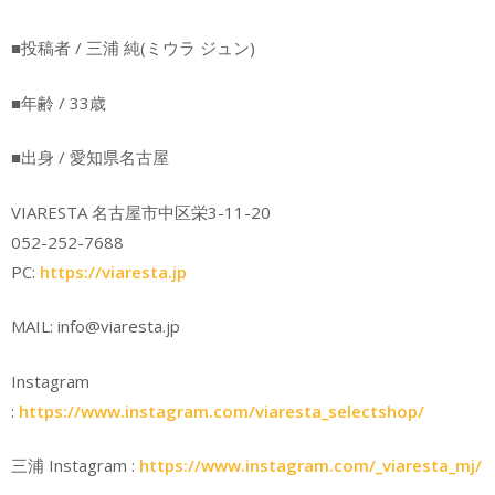
■投稿者 / 三浦 純(ミウラ ジュン)
■年齢 / 33歳
■出身 / 愛知県名古屋
VIARESTA 名古屋市中区栄3-11-20
052-252-7688
PC:
https://viaresta.jp
MAIL: info@viaresta.jp
Instagram
:
https://www.instagram.com/viaresta_selectshop/
三浦 Instagram :
https://www.instagram.com/_viaresta_mj/