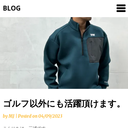
Skip
BLOG
to
content
ゴルフ以外にも活躍頂けます。
by
MJ
|
Posted on
04/09/2023
こんにちは、三浦です。