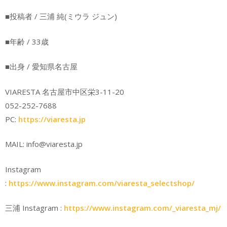
■投稿者 / 三浦 純(ミウラ ジュン)
■年齢 / 33歳
■出身 / 愛知県名古屋
VIARESTA 名古屋市中区栄3-11-20
052-252-7688
PC:
https://viaresta.jp
MAIL: info@viaresta.jp
Instagram
:
https://www.instagram.com/viaresta_selectshop/
三浦 Instagram :
https://www.instagram.com/_viaresta_mj/