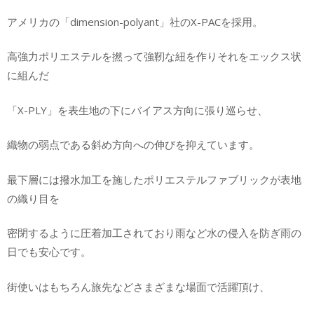
アメリカの「dimension-polyant」社のX-PACを採用。
高強力ポリエステルを撚って強靭な紐を作りそれをエックス状
に組んだ
「X-PLY」を表生地の下にバイアス方向に張り巡らせ、
織物の弱点である斜め方向への伸びを抑えています。
最下層には撥水加工を施したポリエステルファブリックが表地
の織り目を
密閉するように圧着加工されており雨など水の侵入を防ぎ雨の
日でも安心です。
街使いはもちろん旅先などさまざまな場面で活躍頂け、