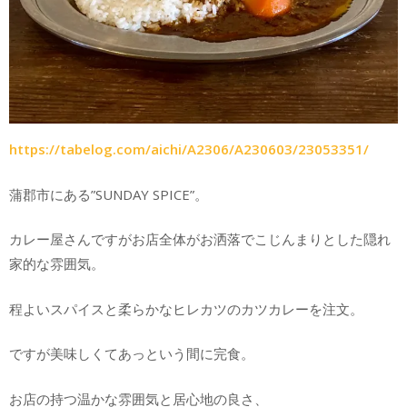
https://tabelog.com/aichi/A2306/A230603/23053351/
蒲郡市にある”SUNDAY SPICE”。
カレー屋さんですがお店全体がお洒落でこじんまりとした隠れ
家的な雰囲気。
程よいスパイスと柔らかなヒレカツのカツカレーを注文。
ですが美味しくてあっという間に完食。
お店の持つ温かな雰囲気と居心地の良さ、