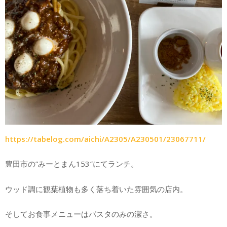
https://tabelog.com/aichi/A2305/A230501/23067711/
豊田市の”みーとまん153″にてランチ。
ウッド調に観葉植物も多く落ち着いた雰囲気の店内。
そしてお食事メニューはパスタのみの潔さ。