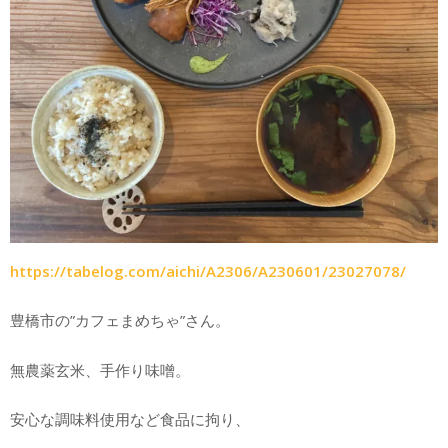
https://tabelog.com/aichi/A2306/A230601/23027078/
豊橋市の”カフェまめちゃ”さん。
無農薬玄米、手作り味噌。
安心な調味料使用など食品に拘り、