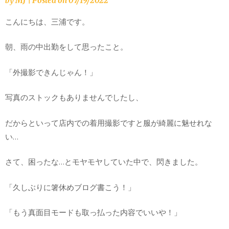
by
MJ
|
Posted on
07/19/2022
こんにちは、三浦です。
朝、雨の中出勤をして思ったこと。
「外撮影できんじゃん！」
写真のストックもありませんでしたし、
だからといって店内での着用撮影ですと服が綺麗に魅せれな
い…
さて、困ったな…とモヤモヤしていた中で、閃きました。
「久しぶりに箸休めブログ書こう！」
「もう真面目モードも取っ払った内容でいいや！」