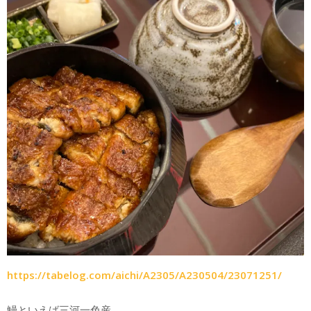
https://tabelog.com/aichi/A2305/A230504/23071251/
鰻といえば三河一色産。