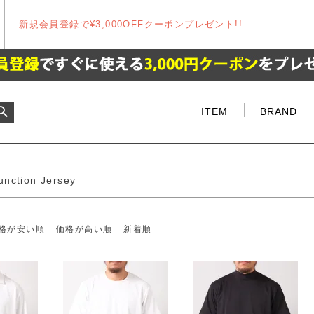
新規会員登録で¥3,000OFFクーポンプレゼント!!
商品
なし商品を表示しない
順
価格が安い順
価格が高い順
ITEM
BRAND
検索
unction Jersey
格が安い順
価格が高い順
新着順