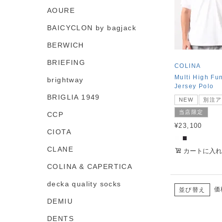
AOURE
BAICYCLON by bagjack
BERWICH
BRIEFING
COLINA
Multi High Fu
brightway
Jersey Polo
BRIGLIA 1949
NEW
別注ア
当店限定
CCP
¥
23,100
CIOTA
■
■
CLANE
カートに入れ
COLINA & CAPERTICA
decka quality socks
価
並び替え
DEMIU
DENTS