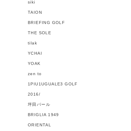
siki
TAION
BRIEFING GOLF
THE SOLE
tilak
YCHAI
YOAK
zen to
1PIU1UGUALE3 GOLF
2016/
坪田パール
BRIGLIA 1949
ORIENTAL