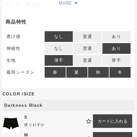
善と悪、明と暗。
表裏一体の戦いはどちらが勝ってもおかしくなかった。
それぞれのエピソードに刻まれたスタースタッズ。
商品特性
きらきらしい輝きを放ち続ける。
透け感
なし
普通
あり
製品について
伸縮性
なし
普通
あり
人体のあらゆる動きに追随しながらもストレスのないパ
生地
薄手
普通
厚手
ターンを追求し、辿り着いたのがこのパーツ群。 1着の
着用シーズン
春
夏
秋
冬
アンダーウェアを10ものパーツに裁断・縫製すること
自体が前代未聞の挑戦だった。
COLOR
SIZE
生地の裁断・縫製それぞれのプロフェッショナルの
DNAに刻み込まれたものづくりへの情熱は、時に火花
Darkness Black
を散らすこともあった。 しかし各々の根底にあるのは
S
「これでなくては」という至高を求めるポジティブなベ
カートに入れる
残りわずか
クトル。 ブレや一切の妥協の余地を残さず、ハイレベ
M
ルなクラフトマンにしか成し得ない協業によりこのパタ