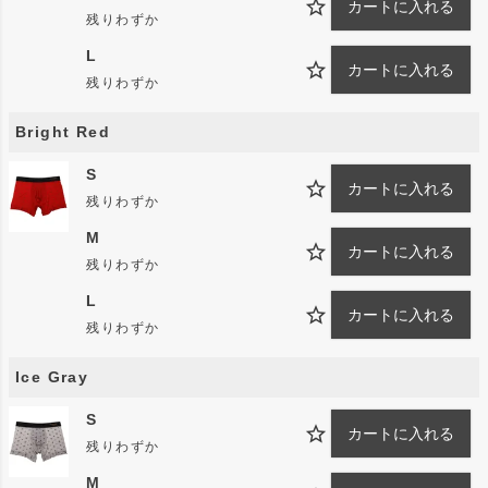
カートに入れる
残りわずか
ーンに辿り着いた。
L
「第2の皮膚」と形容されるgravevaultの生地が持つポ
カートに入れる
残りわずか
テンシャルをスポイルすることなく最大限に引き出す。
熟練のクラフトマンによって、日々ひとつずつ手作業で
Bright Red
生み出されるgravevaultのパターンを味わいつくすのは
S
アナタです。
カートに入れる
残りわずか
M
専用BOXについて
カートに入れる
残りわずか
男女を問わず、アンダーウェアをファッションの重要な
L
カートに入れる
要素と定義し、上質を求めるファッショニスタが手にす
残りわずか
る喜びとは何か。 gravevaultではアンダーウェアの細
Ice Gray
部にまで詰め込まれた"premium（プレミアム）"な仕様
は、パッケージングという表層にも表れなくてはならな
S
カートに入れる
いと考えました。
残りわずか
名は体を表す。
M