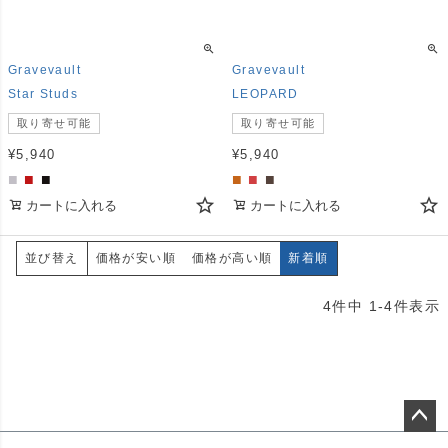
Gravevault
Gravevault
Star Studs
LEOPARD
取り寄せ可能
取り寄せ可能
¥
5,940
¥
5,940
■
■
■
■
■
■
カートに入れる
カートに入れる
価格が安い順
価格が高い順
新着順
並び替え
4
件中
1
-
4
件表示
ペー