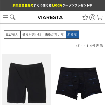
価格が安い順
価格が高い順
新着順
並び替え
4
件中
1
-
4
件表示