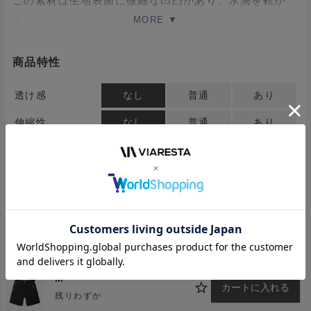
この素材は生地表面に微細な凹凸があり、水滴を転が
す。
止水ファスナー付きポケットは前と後ろにポケットがあ
り、前ポケットは立体的なデザインにつながっている。
商品特性
ウエストゴム仕様、マグネットのワンタッチベルト付
き。
透け感
なし
普通
あり
JK-NB101 / AZATOGEとセットアップになる。
伸縮性
なし
普通
あり
《相性の良いブランド》
生地
薄手
普通
厚手
・MOUT RECON TAILOR
・tilak
着用シーズン
春
夏
秋
冬
・RIPVANWINKLE
・JH＋
・WILD THINGS
COLOR
SIZE
・DESCENTE
BLACK
M
カートに入れる
残りわずか