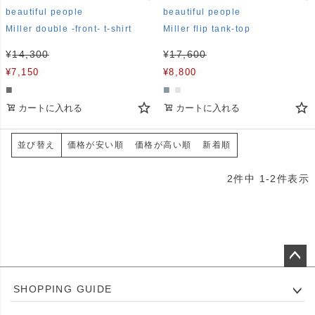
beautiful people
beautiful people
Miller double -front- t-shirt
Miller flip tank-top
¥
14,300
¥
17,600
¥
7,150
¥
8,800
■
■
■
カートに入れる
カートに入れる
価格が安い順
価格が高い順
新着順
並び替え
2
件中
1
-
2
件表示
ペー
SHOPPING GUIDE
ジト
ップ