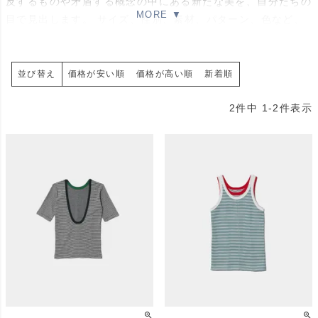
反するものや矛盾する概念の中にある新たな美を、自分たちの
目で見出します。 サイズ、性別、素材、パターン、色など、
ファッションにおける既成概念や先入観から着る人たちを開放
し、個人個人の中にある真実の美しさを引き出す、新たなスタ
ンダードを生み出していきます。
価格が安い順
価格が高い順
新着順
並び替え
2
件中
1
-
2
件表示