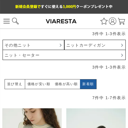
3
件中
1
-
3
件表示
その他ニット
ニットカーディガン
ニット・セーター
3
件中
1
-
3
件表示
価格が安い順
価格が高い順
新着順
並び替え
7
件中
1
-
7
件表示