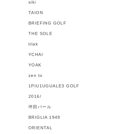
siki
TAION
BRIEFING GOLF
THE SOLE
tilak
YCHAI
YOAK
zen to
1PIU1UGUALE3 GOLF
2016/
坪田パール
BRIGLIA 1949
ORIENTAL