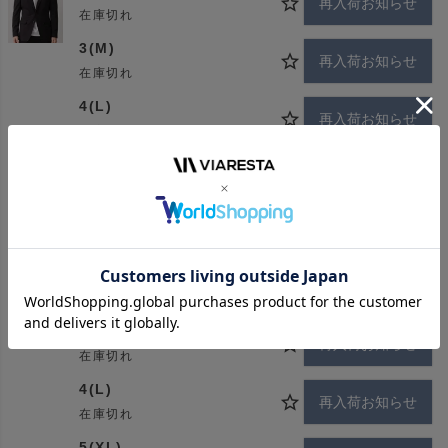
再入荷お知らせ
在庫切れ
く活躍する一着です。
着用モデル：184cm サイズ：4(L)
3(M)
再入荷お知らせ
在庫切れ
[サイズ選びの目安]
4(L)
再入荷お知らせ
在庫切れ
※前後の身長の方におすすめです。
5(XL)
カートに入れる
残りわずか
身長（前後）
170cm｜3(M)
NAVY
185cm｜5(XL)
2(S)
再入荷お知らせ
在庫切れ
3(M)
再入荷お知らせ
在庫切れ
4(L)
再入荷お知らせ
在庫切れ
5(XL)