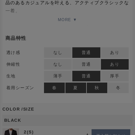
品のあるカジュアルを叶える、アクティブクラシックな
一着。
国内に数台しかないジャガード編み機で編み上げ、北陸
で染めまで一貫仕上げた上質素材。ストレッチ性のある
商品特性
糸と染め分け可能な糸を組み合わせ、後染めで奥行きあ
るチェック柄を表現しています。端正な表情としなやか
透け感
なし
普通
あり
な伸縮性を両立し、着心地も軽快です。
伸縮性
なし
普通
あり
ノッチドラペルのクラシックアンコン仕様で、カジュア
生地
薄手
普通
厚手
ルにもフォーマルにも対応可能。背抜きの観音仕立てに
着用シーズン
春
夏
秋
冬
より、肩まわりは柔らかく、身体のラインに沿うスマー
トなシルエットを実現。軽やかな着心地と上品な印象を
同時に楽しめます。
COLOR
SIZE
BLACK
タイドアップで上品な装い、カットソー合わせで軽快な
2(S)
スタイルを。都会での日常から特別なシーンまで、幅広