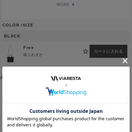
素材には、本革を超える耐久性と軽量性を持つ最新のヴ
ィーガンレザーを採用。高級車のシート材にも使用され
COLOR
SIZE
るほどの品質基準をクリアし、水や汚れにも強く、屋外
での使用でも安心のタフさを備えています。本革に比べ
BLACK
約4倍の耐久性と約半分の軽さを実現しながら、高級感
Free
ある表情もキープ。さらに製造工程での環境負荷を抑え
カートに入れる
残りわずか
たサステナブル素材としても魅力を備えています。
コンパクトで洗練されたフォルムに、取り外し可能なシ
商品についてのお問い合わせ
ョルダーストラップを備えた2WAY仕様を採用。内装は
仕切り付きの3層構造で、ラウンド時の小物や日常の持
おすすめ商品
ち物をスマートに整理できる実用設計です。底鋲付きで
型崩れしにくく、ロッカールームやクラブハウスでも安
心して置くことが可能。ショルダー部分には本革を使用
し、耐久性と上質感を高めています。フロントの銀箔押
し新ロゴが、大人の余裕をさりげなく演出します。