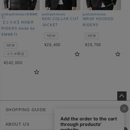
junhashimoto×EMME
junhashimoto
junhashimoto
TI
NON COLLAR CUT
WRAP HOODED
【コラボ】INNER
JACKET
RIDERS
RIDERS made by
EMMETI
NEW
NEW
¥
26,400
¥
29,700
NEW
コラボ商品
¥
242,000
ペー
SHOPPING GUIDE
ジト
ップ
ABOUT US
へ