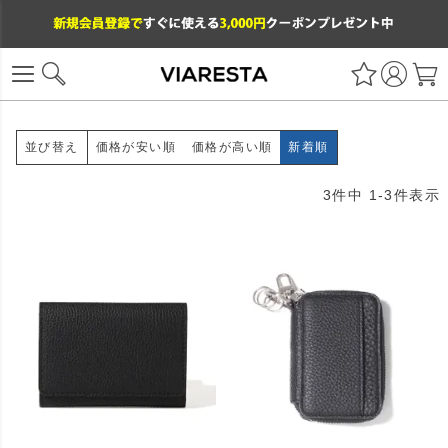
価格が安い順
価格が高い順
新着順
並び替え
3
件中
1
-
3
件表示