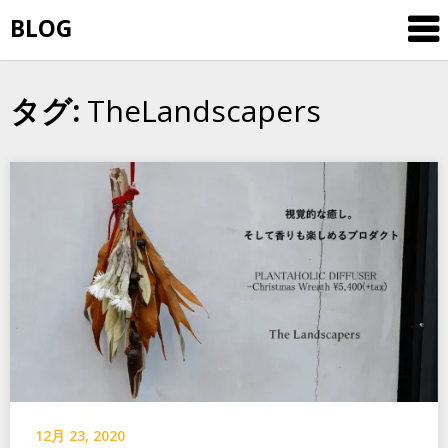
Skip
BLOG
to
content
TheLandscapers
タグ:
12月 23, 2020