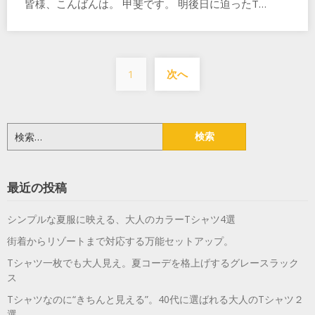
皆様、こんばんは。 甲斐です。 明後日に迫ったT…
投
1
次へ
稿
の
ペ
検
索:
ー
ジ
最近の投稿
送
シンプルな夏服に映える、大人のカラーTシャツ4選
り
街着からリゾートまで対応する万能セットアップ。
Tシャツ一枚でも大人見え。夏コーデを格上げするグレースラック
ス
Tシャツなのに“きちんと見える”。40代に選ばれる大人のTシャツ２
選