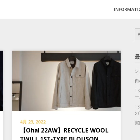
INFORMATI
検
索:
最
シ
街
T
ー
T
の
4月 23, 2022
実
【Ohal 22AW】RECYCLE WOOL
TWILL 1ST-TYPE BLOUSON。