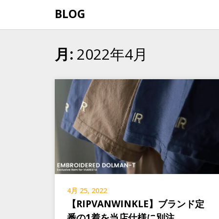
Skip
BLOG
to
content
2022年4月
月:
4月 25, 2022
【RIPVANWINKLE】ブランド定
番の1着を当店仕様に別注。