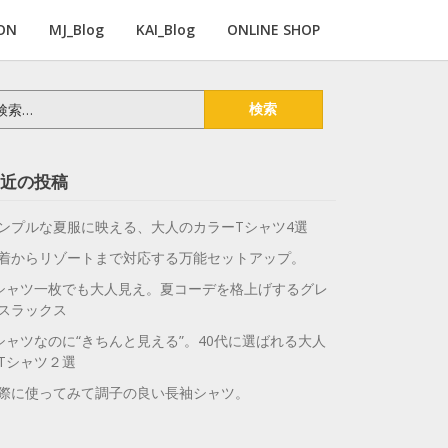
ON
MJ_Blog
KAI_Blog
ONLINE SHOP
近の投稿
ンプルな夏服に映える、大人のカラーTシャツ4選
着からリゾートまで対応する万能セットアップ。
シャツ一枚でも大人見え。夏コーデを格上げするグレ
スラックス
シャツなのに“きちんと見える”。40代に選ばれる大人
Tシャツ２選
際に使ってみて調子の良い長袖シャツ。