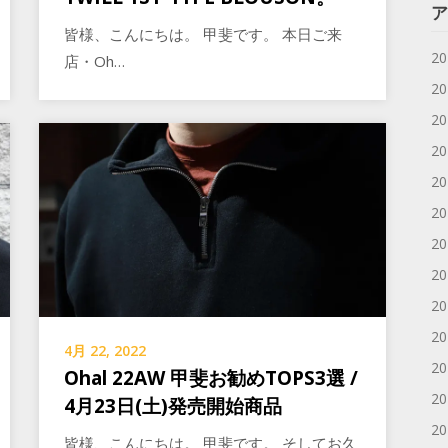
ア
皆様、こんにちは。 甲斐です。 本日ご来
2
店・Oh…
2
2
2
2
2
2
2
2
2
4月 22, 2022
2
Ohal 22AW 甲斐お勧めTOPS3選 /
2
4月23日(土)発売開始商品
2
皆様、こんにちは。 甲斐です。 そしてお久