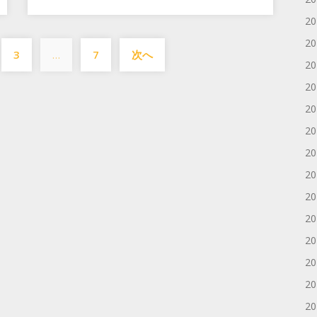
2
投
2
3
…
7
次へ
稿
2
の
2
ペ
2
2
ー
2
ジ
2
送
2
り
2
2
2
2
2