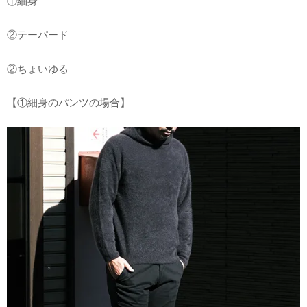
①細身
②テーパード
②ちょいゆる
【①細身のパンツの場合】