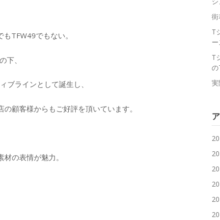
シ
街
T
otoでもTFW49でもない。
ー
T
名の下、
の
実
ティブラインとして誕生し、
店の顧客様からもご好評を頂いています。
ア
2
2
素材の表情が魅力。
2
2
2
2