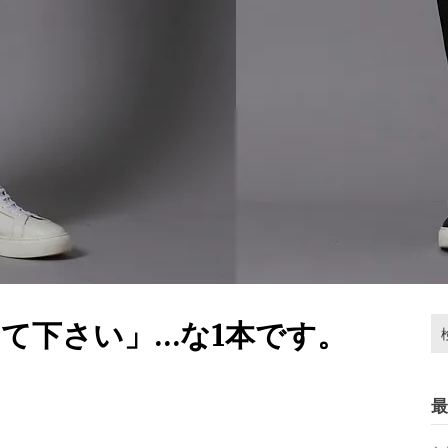
検
て下さい」…な1本です。
索:
最