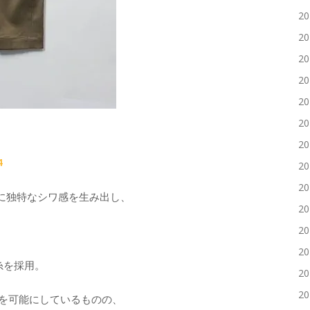
2
2
2
2
2
2
2
4
2
2
に独特なシワ感を生み出し、
2
。
2
2
糸を採用。
2
2
クを可能にしているものの、