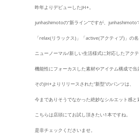
昨年よりデビューしたJH+。
junhashimotoの”新ライン”ですが、junhashim
「relax(リラックス)」「active(アクティブ)」の
ニューノーマル/新しい生活様式に対応したアク
機能性にフォーカスした素材やアイテム構成で当
そのJH+よりリリースされた”新型”のパンツは、
今までありそうでなかった絶妙なシルエット感と
こちらは店頭にてお試し頂きたい1本ですね。
是非チェックくださいませ。