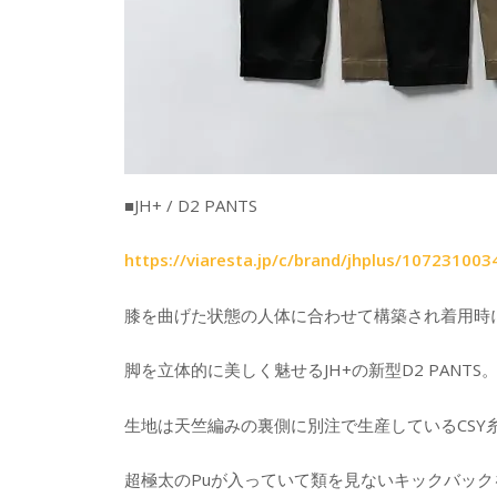
■JH+ / D2 PANTS
https://viaresta.jp/c/brand/jhplus/107231003
膝を曲げた状態の人体に合わせて構築され着用時
脚を立体的に美しく魅せるJH+の新型D2 PANTS
生地は天竺編みの裏側に別注で生産しているCSY
超極太のPuが入っていて類を見ないキックバッ