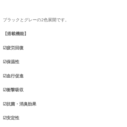
ブラックとグレーの2色展開です。
【搭載機能】
☑︎疲労回復
☑︎保温性
☑︎血行促進
☑︎衝撃吸収
☑︎抗菌・消臭効果
☑︎安定性