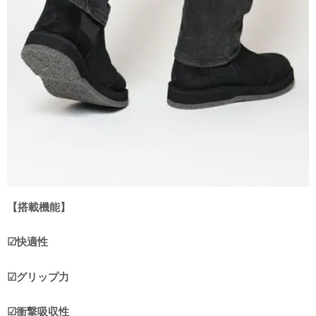
【搭載機能】
☑︎快適性
☑︎グリップ力
☑︎衝撃吸収性