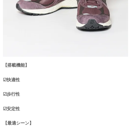
【搭載機能】
☑︎快適性
☑︎歩行性
☑︎安定性
【最適シーン】