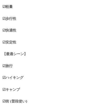
☑︎軽量
☑︎歩行性
☑︎快適性
☑︎安定性
【最適シーン】
☑︎旅行
☑︎ハイキング
☑︎キャンプ
☑︎街 (普段使い)