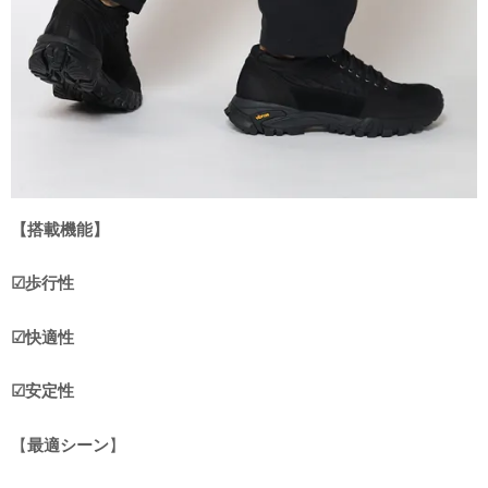
【搭載機能】
☑︎歩行性
☑︎快適性
☑︎安定性
【
最適シーン
】