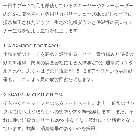
一日中ブーツで足を酷使しているスキーヤーやスノーボーダー
のために開発された冬用リカバリーシューズdoob(ドゥーブ)。
撥水加工されたアウター生地の化繊ダウンと保温性の高いイン
ナー生地を使用し血行を促進します。
1. A BAMBOO FOOT ARCH
土踏まずのアーチを高めに設計することで、青竹踏みと同様の
効果を獲得。民間の調査会社による人体測定では通常のサンダ
ルと比べ、ふくらはぎの血流量が1.5 ~2倍アップという実証結
果も。これにより足の疲労回復を促します。
2. MAXIMUM CUSHION EVA
柔らかくクッション性のあるフットベットによ り、通常のサン
ダルに比べ膝や腰などへの衝撃が約30%軽減します。また、そ
れに伴い消費カロリーも20% 少なくなり疲れにくい構造となっ
ています。抗菌・消臭効果のあるEVAを採用。