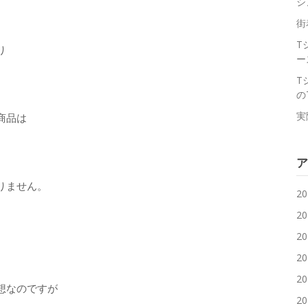
シ
街
T
り
ー
T
の
実
商品は
ア
りません。
2
2
2
2
2
想なのですが
2