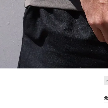
検
索:
最