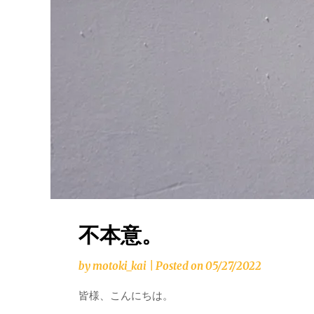
不本意。
by
motoki_kai
|
Posted on
05/27/2022
皆様、こんにちは。