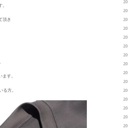
2
す。
2
て頂き
2
2
2
2
2
。
2
2
います。
2
れている方。
2
2
2
2
2