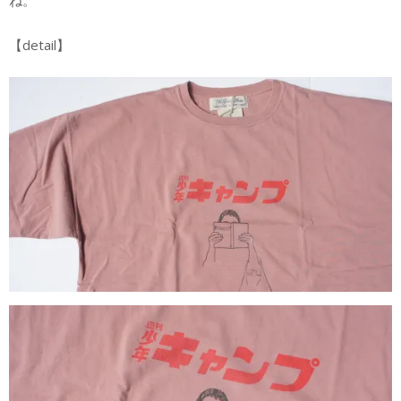
ね。
【detail】