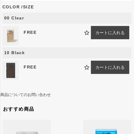
COLOR
SIZE
こちらは2005年に開発されたジュエリーのような趣が
ある「ハードエッジラティテュード」です。
00 Clear
ハードエッジのフォルムを活かしつつ、ケース表面に立
FREE
カートに入れる
体的な凹凸を施しているのが特長です。幾何学的な模様
は「ダイヤモンドカット」と呼ばれる技法によるもの
10 Black
で、ダイヤモンド刃を用いて精密に切削されています。
本来はジュエリーや金属加工に用いられる手間のかかる
FREE
カートに入れる
技法を、あえてポリカーボネートに採用することで、上
質な表情と高い実用性を兼ね備えた仕上がりを実現しま
した。
商品についてのお問い合わせ
*修理保証書付き（保証期間：購入日より2年間）
おすすめ商品
ご使用方法はこちら