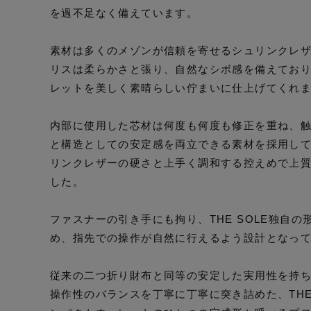
を過不足なく備えています。
素材は多くのメゾンが信頼を寄せるシュリンクレ
リスは柔らかさと張り、自然なシボ感を備えてお
レットを美しく素晴らしい佇まいに仕上げてくれ
内部に使用した芯材は何度も何度も修正を重ね、
と構造としての安定感を両立できる素材を採用し
リンクレザーの硬さと上手く調和する控えめで上
した。
ファスナーの引き手にも拘り、THE SOLE独自
め、指先での操作が自然に行えるよう設計となっ
従来の二つ折り財布と同等の安定した実用性を持
操作性のバランスを丁寧に丁寧に突き詰めた、THE