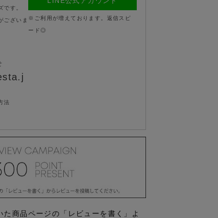
LINE公式アカウント
ズです。
※ご利用が増えております。返信スピ
がございま
ード◎
せ
sta.j
方法
いた商品ページの「レビューを書く」よ