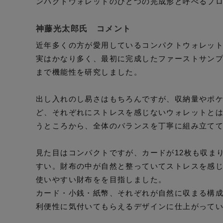
ンパクトウォレットのひとつの完成形と呼べるプ
神藤光太郎氏 コメント
近年多くの方が愛用しているコンパクトウォレッ
実はかなり多く、最初に完成したファーストサン
まで機能性を研究しました。
出し入れのし易さはもちろんですが、収納量やポ
ど、それぞれにストレスを感じないウォレットと
うところから、全体のバランスを丁寧に組み立て
見た目はコンパクトですが、カードが12枚も収ま
すい。財布の中が自然と整っていてストレスを感
使いやすい財布をを目指しました。
カード・小銭・紙幣、それぞれが自然に収まる構
利便性に気付いてもらえるデザインに仕上がって