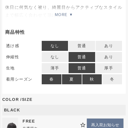
休日に何気なく被り、綺麗目からアクティブなスタイル
まで幅広く合わせて頂けます。
こちらはバケットハットに続く、第2段になります。
商品特性
生地は「サンシャイン・ガード・タフタ」と呼ばれる高
透け感
なし
普通
あり
機能素材を採用し、
伸縮性
なし
普通
あり
・UVカット
生地
薄手
普通
厚手
・撥水
・軽量
着用シーズン
春
夏
秋
冬
・遮熱
と、これからの時期にも嬉しい機能を持たせています。
COLOR
SIZE
junhashimotoのロゴをあえて特殊コードの上に施し、
BLACK
可能な限りロゴを小さく刺繍しつつ、ロゴも含めて全て
FREE
黒で統一しているのもPOINTです。
再入荷お知らせ