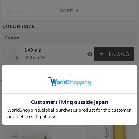
香の成分
セダー
COLOR
SIZE
燃焼時間
Cedar
約20分程度
140mm
カートに入れる
残りわずか
容量
50本
商品についてのお問い合わせ
保存方法
おすすめ商品
直射日光、高温多湿を避けて下さい。
使用上の注意
香立て＆不燃性台紙などをご使用下さい。
乳幼児の手が届かないようご注意下さい。