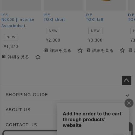
IYE
IYE
IYE
IYE
No000 | incense
TOKI short
TOKI tall
TOK
Assortedset
NEW
NEW
NEW
¥
2,000
¥
3,300
¥
¥
1,870
詳細を見る
詳細を見る
詳細を見る
ペー
SHOPPING GUIDE
ジト
ップ
ABOUT US
へ
CONTACT US