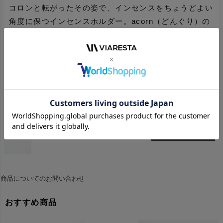
コロンと転がったその姿で、インセンスをちょうどよい
角度に保つインセンスホルダー。acorn（どんぐり）の
かたちは、上下どちらに挿しても使えます。さらにコロ
ンと寝かせても、まっすぐ立てても。景色を変えて楽し
めます。
灰が落ちたその様子も美しいのです。灰の落ちた軌跡が
COLOR
SIZE
残り、香りの広がりと時の経過を感じられるようにデザ
brass
インしました。
ONE SIZE
灰の受け皿とのコーディネートも楽しそうです。
カートに入れる
残りわずか
このホルダーは、真鍮の丸棒から削り出して製造してい
ます。つくり手は、東京の下町にある、旋盤加工などの
町工場。職人の手による精緻な調整でキリッとした佇ま
商品についてのお問い合わせ
いが光ります。細かく無数に入った螺旋状の線が、職人
たちの手仕事の証です。
おすすめ商品
「elemense（エレメンス ）」は、道具を、ただ香らせ