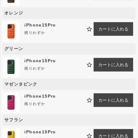
ひとつとして同じ革がないところも本革の魅力です。
オレンジ
・皮革の表面はキズがつきやすいので、丁寧にお取り扱い
ください。
iPhone15Pro
カートに入れる
・革製品につき、水や湿気に弱いため使用上ご注意下さ
残りわずか
い。摩擦、汗、水濡れにより色落ちする可能性がありま
す。
グリーン
・起毛革では性質上、毛落ち、色落ちが避けられません。
・濃色品からは、白や淡色の衣類への色移行、淡色品で
iPhone15Pro
カートに入れる
は、逆に、黒やデニム等の衣類から色移行する場合があり
残りわずか
ますので充分ご注意ください。
・革や同系の素材、ポリ袋、写真や印刷物等と密着すると
マゼンタピンク
色移行しやすく、一度移行すると浸透して落ちません。ボ
iPhone15Pro
ールペン、マジックインキの汚れも同様ですので、充分こ
カートに入れる
残りわずか
注意ください。
・こちらの商品はマグネットを使用しておりませんので、
サフラン
本商品によるクレジットカードなど磁気帯カードへの障害
はございません。
iPhone15Pro
カートに入れる
・本商品を装着した状態でのMagSafeはご使用になれませ