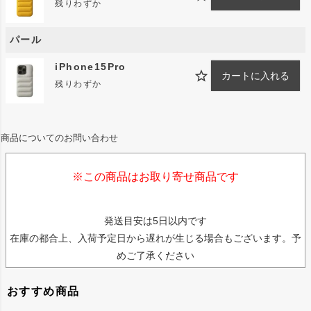
残りわずか
ん。クレジットカードなど磁気帯カードを入れた状態での
ご使用は磁気部分の破損の原因となりますのでご使用をお
パール
控えください。
iPhone15Pro
・商品の匂い(レザーや接着塗料など)が気になる場合は、
カートに入れる
残りわずか
風通しのよい場所で日陰干しをする等お試しください。
※干しすぎると革が固くなり割れる可能性があるのでご注
意ください。
・カメラレンズの周りは接着されておりません。デザイン
商品についてのお問い合わせ
上の仕様となりますのでご了承ください。
※この商品はお取り寄せ商品です
お手入れ方法
・洗濯は出来ません。こ使用後は乾いた柔らかい布でから
発送目安は5日以内です
ぶきしてください。
在庫の都合上、入荷予定日から遅れが生じる場合もございます。予
・お手入れ用のクリーナー等をご使用の場合は必ず専用の
めご了承ください
ものを目立たない部分で試した上で使用してください。
・レザーオイルやクリームを使用される場合、革小物用の
おすすめ商品
無着色のものがおすすめです。