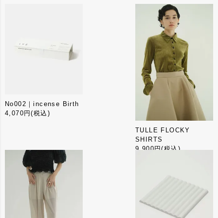
・シンナー、べンジン等の使用は厳禁です。
・水に濡れた場合は乾いた柔らかい布で、軽く押さえるよ
うにして素早く水気を取り、風通しの良い日陰で影干しし
てください。保管はビニール袋を避け、柔らかい布袋等に
入れて、通気性が良く温度、湿度の低い場所にしてくださ
い。
No002｜incense Birth
4,070円
(税込)
TULLE FLOCKY
SHIRTS
9,900円
(税込)