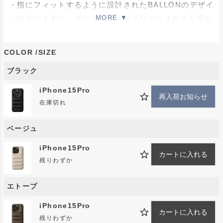
・指にフィットするように設計されたBALLONのデザイ
ンはそのままに、ポケットやバッグなどに入れても気に
ならない厚みが特徴的。
・縁の部分はレザーで全面覆われており、擦れなどにも
COLOR
SIZE
強く、高級感をより引き立たせます。
ブラック
機能
iPhone15Pro
・MagSafe非対応
再入荷お知らせ
在庫切れ
※ストラップは別売りです。
※モニター環境や光の加減により、色味に若干の違いが
ベージュ
生じる場合がございます。恐れ入りますが、そのため、
iPhone15Pro
色味に関する商品到着後の返品はご遠慮いただけますよ
カートに入れる
残りわずか
うお願い申し上げます。
エトープ
取り扱い方法
iPhone15Pro
・製品には本革を使用し生産を行っています。
カートに入れる
残りわずか
・自然素材である以上全てが均ーという事はなく、ひとつ