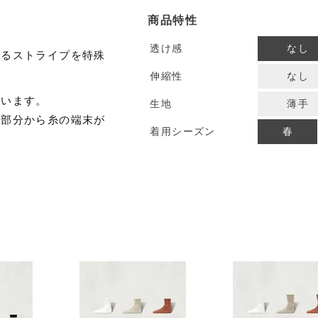
商品特性
透け感
なし
れるストライプを特殊
伸縮性
なし
ざいます。
生地
薄手
の部分から糸の端末が
着用シーズン
春