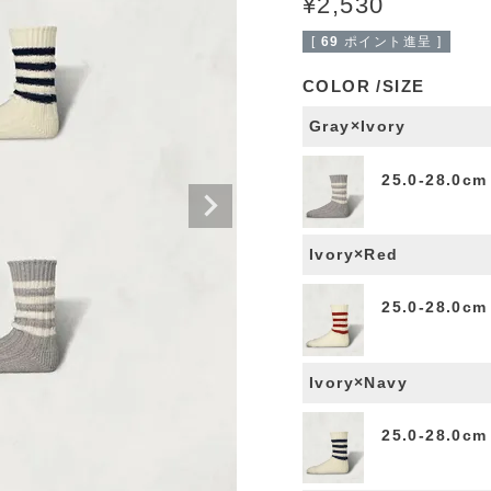
¥
2,530
[
69
ポイント進呈 ]
COLOR
SIZE
Gray×Ivory
25.0-28.0cm
Ivory×Red
25.0-28.0cm
Ivory×Navy
25.0-28.0cm