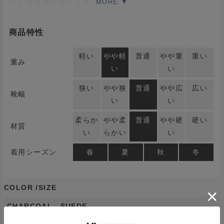
フな存在感を放ちます。
※注意事項
商品特性
摩擦：素材の特性上ズボン、靴下等に製品の1部が色移
りする場合がございますのでご使用の際はご注意くださ
軽い
やや軽
普通
やや重
重い
重み
い
い
い。
狭い
やや狭
普通
やや広
広い
靴幅
い
い
柔らか
やや柔
普通
やや硬
硬い
材質
い
らかい
い
着用シーズン
春
夏
秋
冬
COLOR
SIZE
CHARCOAL SUEDE