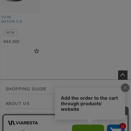
YOAK
GATOR CA
NEW
¥
44,000
ペー
SHOPPING GUIDE
ジト
ップ
ABOUT US
へ
CONTACT US