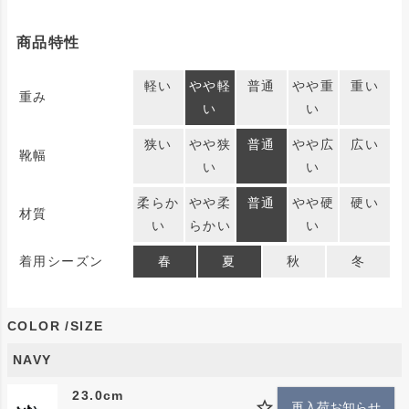
rig のリカバリーシューズ「moja(モージャ)」をベース
商品特性
に、narifuri のブランドカラーネイビー×イエローをデ
ザイン。 かかとには被視認性確保のためのリフレクタ
軽い
やや軽
普通
やや重
重い
ーとブランドネームをプリントした特別なデザインで
重み
い
い
す。昨年好評だったカーキ ×オレンジも再発売します。
狭い
やや狭
普通
やや広
広い
2019 年にリカバリーサンダルの国内ブランドとして誕
靴幅
い
い
生した『rig』とのコラボレーションモデル第2弾。 リ
グフットウェア最大の特徴 である日本人のためのフッ
柔らか
やや柔
普通
やや硬
硬い
材質
い
らかい
い
トベットが採用され、インソールの土踏まずや指の付け
根に独自のアーチを設けることで血流回復を促す効果が
着用シーズン
春
夏
秋
冬
あります。そのリカバリー機能はそのままに、narifuri
のブランドカラーを纏い、車道を走る自転車乗りにとっ
COLOR
て重要な被 視認性の確保の為に、かかとにリフレクタ
SIZE
ープリントを施した特別な仕様です。
NAVY
○衝撃吸収性・疲労回復性に優れたrigオリジナルの厚底
23.0cm
再入荷お知らせ