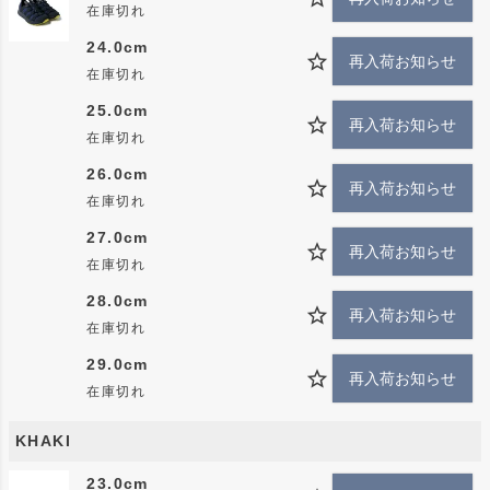
ソール
在庫切れ
○アッパーにはメッシュ素材を使用することで通気性を
24.0cm
確保
再入荷お知らせ
在庫切れ
○自転車に乗る上で危険にさらされるつま先・踵・甲の
25.0cm
部分を保護
再入荷お知らせ
在庫切れ
○ゴム紐ストラップ仕様で甲幅の調整が可能
26.0cm
○夜間の被視認性を向上する踵部分のリフレクタープリ
再入荷お知らせ
在庫切れ
ント(コラボレーション限定仕様)
○踵部分を踏んで履くことでスライドサンダルとしても
27.0cm
再入荷お知らせ
着用できる2WAY仕様
在庫切れ
○コラボレーション限定カラー
28.0cm
再入荷お知らせ
在庫切れ
Buyersコメント
29.0cm
再入荷お知らせ
rig初のリカバリーシューズmoja(モージャ)のnarifuriコラ
在庫切れ
ボ。定番ラインにはない配色がポイントです。
KHAKI
23.0cm